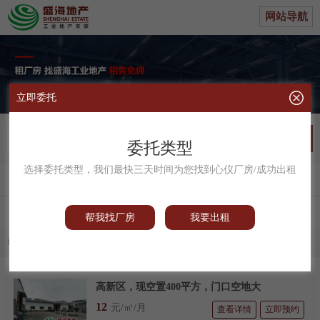
网站导航
立即委托
不限
委托类型
选择委托类型，我们最快三天时间为您找到心仪厂房/成功出租
帮我找厂
|
我要出租
区域
供求
类型
面积
配电
帮我找厂房
我要出租
当前条件：
仓库
清空全部
高新区，现空置400平方，门口空地大
12
元/㎡/月
查看详情
立即预约