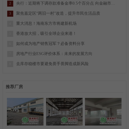
央行：近期将下调存款准备金率0.5个百分点 向金融市场提供长期流动性约1万亿元
2
聚焦嘉定区“两旧一村”改造，提升市民生活品质
3
重大消息！海南东方市将建新机场
4
香港放大招，吸引全球企业来港！
5
如何成为地产销售冠军？必备资料分享
6
房地产行业ESG评价体系：未来的发展方向
7
去库存稳楼市要避免畏手畏脚造成新风险
8
推荐厂房