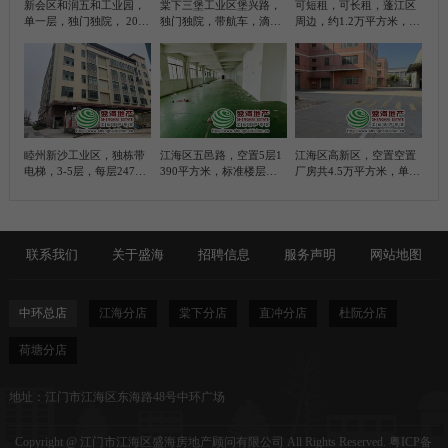
新会区和润五和工业园，
棠下三堡工业区堡兴路，
可短租，可长租，蓬江区
单一层，独门独院， 2000
独门独院，带航车，滴水
周边，约1.2万平方米，带
平方米简易厂房， 带100
位10米，5200平方米简易
甲乙丙类各级
平方米办公室
厂房
睦州新沙工业区，独栋带
江海区五邑路，空置5层1
江海区高新区，空置空置
电梯，3-5层，每层2470
390平方米，标准楼层厂
厂房共4.5万平方米，单一
平方米，合计7410平方米
房
层厂房滴水位9米，约1万
标准厂房
平方，标准楼层厂房约3.5
万平方，共4栋，每栋800
0平方米、每栋三层
联系我们
关于盛海
招聘信息
服务声明
网站地图
中环总店
江海分店
棠下分店
直冲分店
杜阮分店
荷塘分店
地址：江门市江海区东海路48号中环广场
Copyright @ 江门市江海区盛海房地产顾问有限公司 All Rights Reserved.
粤ICP备