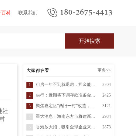
180-2675-4413
产百科
联系我们
大家都在看
更多>>
租房一年不到就退房，押金能要回来吗？教你怎么办
2704
1
央行：近期将下调存款准备金率0.5个百分点 向金融市场提供长期流动性约1万亿元
2425
2
聚焦嘉定区“两旧一村”改造，提升市民生活品质
3121
3
地社
重大消息！海南东方市将建新机场
2984
4
村
香港放大招，吸引全球企业来港！
2873
5