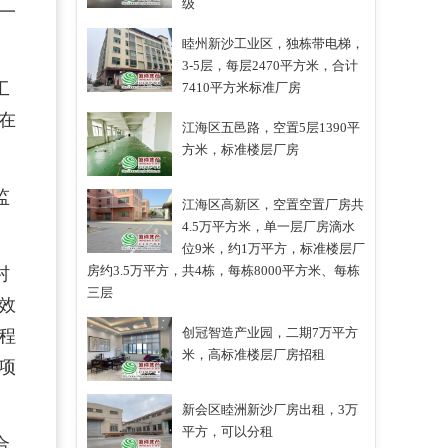
级
一
睦州新沙工业区，独栋带电梯，
3-5层，每层2470平方米，合计
工
7410平方米标准厂房
在
江海区五邑路，空置5层1390平
方米，标准楼层厂房
监
江海区高新区，空置空置厂房共
4.5万平方米，单一层厂房滴水
位9米，约1万平方，标准楼层厂
房约3.5万平方，共4栋，每栋8000平方米、每栋
村
三层
效
创冠智造产业园，二期7万平方
程
米，高标准楼层厂房招租
项
新会区睦洲新沙厂房出租，3万
平方，可以分租
合