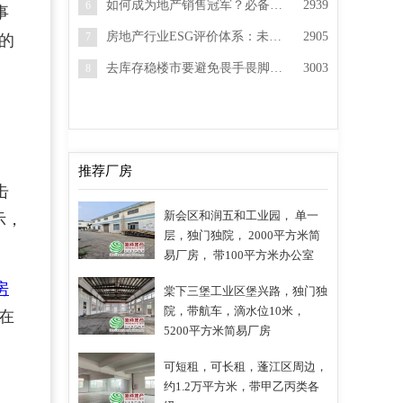
如何成为地产销售冠军？必备资料分享
2939
6
事
房地产行业ESG评价体系：未来的发展方向
2905
7
的
去库存稳楼市要避免畏手畏脚造成新风险
3003
8
推荐厂房
击
新会区和润五和工业园， 单一
示，
层，独门独院， 2000平方米简
易厂房， 带100平方米办公室
房
棠下三堡工业区堡兴路，独门独
院，带航车，滴水位10米，
在
5200平方米简易厂房
可短租，可长租，蓬江区周边，
、
约1.2万平方米，带甲乙丙类各