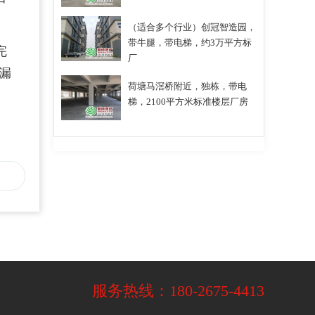
（适合多个行业）创冠智造园，
带牛腿，带电梯，约3万平方标
完
厂
漏
荷塘马滘桥附近，独栋，带电
梯，2100平方米标准楼层厂房
服务热线：
180-2675-4413