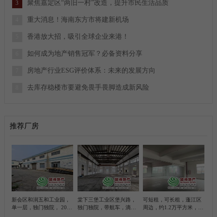
聚焦嘉定区“两旧一村”改造，提升市民生活品质
3
重大消息！海南东方市将建新机场
4
香港放大招，吸引全球企业来港！
5
如何成为地产销售冠军？必备资料分享
6
房地产行业ESG评价体系：未来的发展方向
7
去库存稳楼市要避免畏手畏脚造成新风险
8
推荐厂房
新会区和润五和工业园，
棠下三堡工业区堡兴路，
可短租，可长租，蓬江区
单一层，独门独院， 2000
独门独院，带航车，滴水
周边，约1.2万平方米，带
平方米简易厂房， 带100
位10米，5200平方米简易
甲乙丙类各级